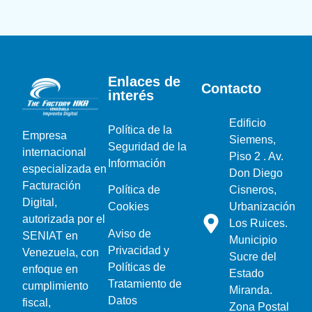
Enlaces de
Contacto
interés
Edificio
Política de la
Empresa
Siemens,
Seguridad de la
internacional
Piso 2 . Av.
Información
especializada en
Don Diego
Facturación
Cisneros,
Política de
Digital,
Urbanización
Cookies
autorizada por el
Los Ruices.
Aviso de
SENIAT en
Municipio
Privacidad y
Venezuela, con
Sucre del
Políticas de
enfoque en
Estado
Tratamiento de
cumplimiento
Miranda.
Datos
fiscal,
Zona Postal