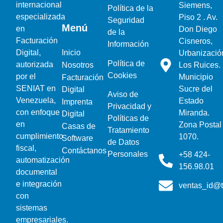
internacional
Siemens,
Política de la
especializada
Piso 2 . Av.
Seguridad
Menú
en
Don Diego
de la
Facturación
Cisneros,
Información
Inicio
Digital,
Urbanizació
Política de
autorizada
Nosotros
Los Ruices.
Cookies
por el
Municipio
Facturación
SENIAT en
Sucre del
Digital
Aviso de
Venezuela,
Estado
Imprenta
Privacidad y
con enfoque
Miranda.
Digital
Políticas de
en
Zona Postal
Casas de
Tratamiento
cumplimiento
1070.
Software
de Datos
fiscal,
Contáctanos
Personales
+58 424-
automatización
156.98.01
documental
e integración
ventas_id@t
con
sistemas
empresariales.